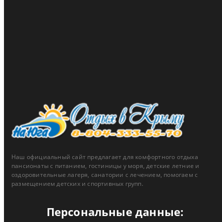
Пансионат Зенит
Скидки до 15% для жителей ЮФО и новых территорий
тип акции:
скидка
действует до 31.12.2026
подробнее ...
Наш официальный сайт предлагает для комфортного отдыха
пансионаты с питанием, гостиницы у моря, детские летние и
оздоровительные лагеря, санатории с лечением, помогаем с
размещением детских и спортивных групп.
Персональные данные: