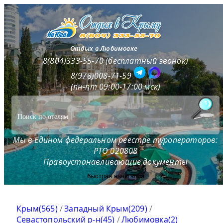
Отдых в Любимовке
8(804)333-55-70 (бесплатный звонок)
8(978)008-71-59
(пн-пт 09:00-17:00 мск)
Мы в Едином федеральном реестре туроператоров:
РТО 020808
Правоустанавливающие документы
быстрая навигация
Крым(565)
/
Западный Крым(209)
/
Севастопольский р-н(45)
/
Любимовка(2)