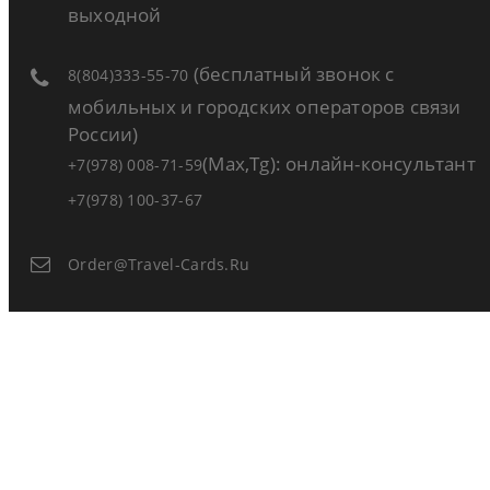
выходной
(бесплатный звонок с
8(804)333-55-70
мобильных и городских операторов связи
России)
(Max,Tg): онлайн-консультант
+7(978) 008-71-59
+7(978) 100-37-67
Order@travel-Cards.ru