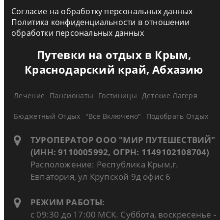
Согласие на обработку персональных данных
Политика конфиденциальности в отношении
обработки персональных данных
Путевки на отдых в Крым,
Краснодарский край, Абхазию
Лечение
Пансионаты
Гостиницы
Детские Лагеря
Бюджетный Отдых
"Все Включено"
Подобрать Отдых
ТУРОПЕРАТОР ООО "МИР ПУТЕШЕСТВИЙ"
(ИНН: 9110005992, ОГРН: 1149102108704)
Расположение: Республика Крым,г.
Евпатория, ул Крупской 9д офис 6
РЕЖИМ РАБОТЫ:
с 09:30 до 17:00 МСК. Суббота, воскресенье -