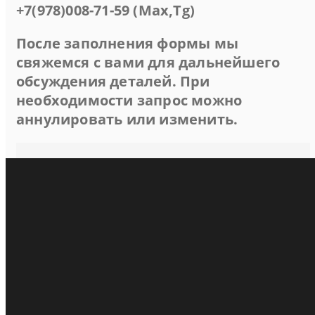
+7(978)008-71-59 (Max,Tg)
После заполнения формы мы
свяжемся с вами для дальнейшего
обсуждения деталей. При
необходимости запрос можно
аннулировать или изменить.
Пансионат Песчаный берег (Любимовка)
Апартаменты Апарт-Сюит 4-местный
Апартаменты Апарт-Шале 3-местный
Комфорт 2-местный
Коттедж "Финский дом" 7-местный