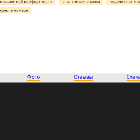
повышенной комфортности
с галечным пляжем
недалеко от мо
нузел в номере
Фото
Отзывы
Схем