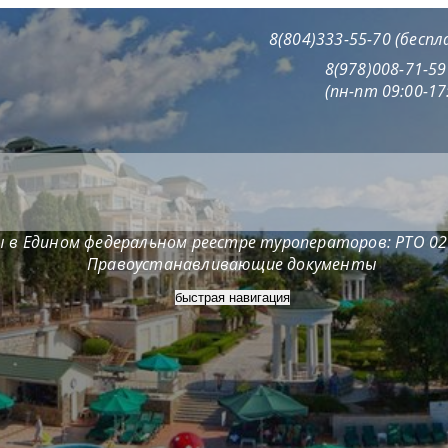
8(804)333-55-70 (бесп
8(978)008-71-5
(пн-пт 09:00-17
 в Едином федеральном реестре туроператоров: РТО 0
Правоустанавливающие документы
быстрая навигация