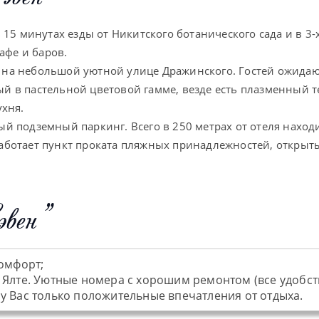
 15 минутах езды от Никитского ботанического сада и в 3
афе и баров.
 на небольшой уютной улице Дражинского. Гостей ожидаю
й в пастельной цветовой гамме, везде есть плазменный 
ухня.
й подземный паркинг. Всего в 250 метрах от отеля наход
аботает пункт проката пляжных принадлежностей, открыты
вен"
комфорт;
 Ялте. Уютные номера с хорошим ремонтом (все удобст
у Вас только положительные впечатления от отдыха.