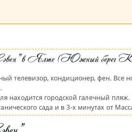
/Сэвен" в Ялте (Южный берег К
й телевизор, кондиционер, фен. Все но
.
еля находится городской галечный пляж.
танического сада и в 3-х минутах от Мас
эвен"