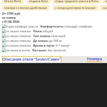
Отели Ялте
отдых в Ялте
отдых среднего класса в Ялта
номера со всеми удобствами
с кондиционером в номере
са
От
2700
руб.
за номер
с 01.06.2026
Комфортность:
стандарт; комфорт;
Пляж:
общий
Тип пляжа:
галечный
До пляжа:
до 500 м.
Время в пути:
5-7 минут
Питание:
без питания
Номера
Описание отеля "Seven/Сэвен"