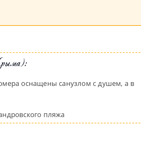
рыма):
мера оснащены санузлом с душем, а в
сандровского пляжа