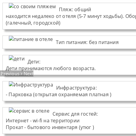
Пляж
:
общий
находится недалеко от отеля (5-7 минут ходьбы). Об
(галечный, городской)
Тип питания
:
без питания
Дети:
Дети принимаются любого возраста.
Previous
Next
Инфраструктура:
- Парковка (открытая охраняемая платная )
Cервис для гостей:
Интернет - wi-fi на территории
Прокат - бытового инвентаря (утюг )