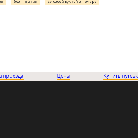
ря
без питания
со своей кухней в номере
а проезда
Цены
Купить путевк