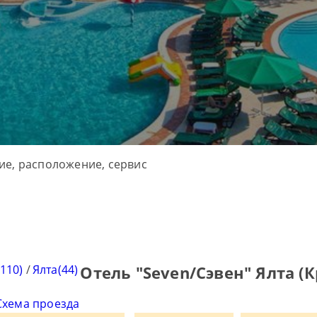
110)
/
Ялта(44)
Отель "Seven/Сэвен" Ялта (
Схема проезда