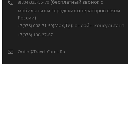
(бесплатный звонок с
8(804)333-55-70
мобильных и городских операторов связи
России)
(Max,Tg): онлайн-консультант
+7(978) 008-71-59
+7(978) 100-37-67
Order@travel-Cards.ru