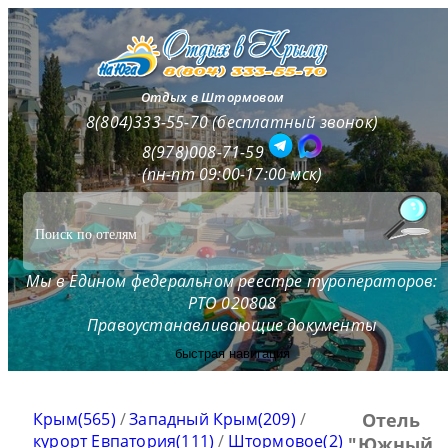
Отдых в Штормовом
8(804)333-55-70 (бесплатный звонок)
8(978)008-71-59
(пн-пт 09:00-17:00 мск)
Мы в Едином федеральном реестре туроператоров:
РТО 020808
Правоустанавливающие документы
быстрая навигация
Крым(565)
/
Западный Крым(209)
/
Отель
курорт Евпатория(111)
/
Штормовое(2)
"Южный