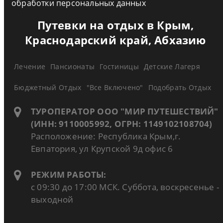
обработки персональных данных
Путевки на отдых в Крым,
Краснодарский край, Абхазию
Лечение
Пансионаты
Гостиницы
Детские Лагеря
Бюджетный Отдых
"Все Включено"
Подобрать Отдых
ТУРОПЕРАТОР ООО "МИР ПУТЕШЕСТВИЙ"
(ИНН: 9110005992, ОГРН: 1149102108704)
Расположение: Республика Крым,г.
Евпатория, ул Крупской 9д офис 6
РЕЖИМ РАБОТЫ:
с 09:30 до 17:00 МСК. Суббота, воскресенье -
выходной