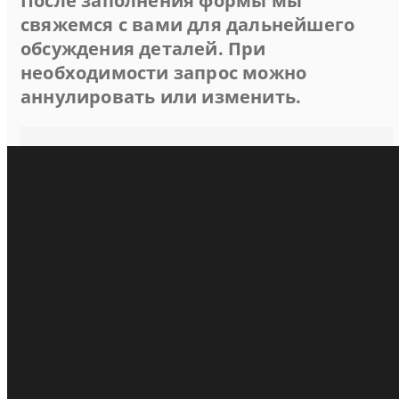
После заполнения формы мы
свяжемся с вами для дальнейшего
обсуждения деталей. При
необходимости запрос можно
аннулировать или изменить.
Отель Южный Бриз (Штормовое)
3 местный номер
2 местный номер
4 местный номер