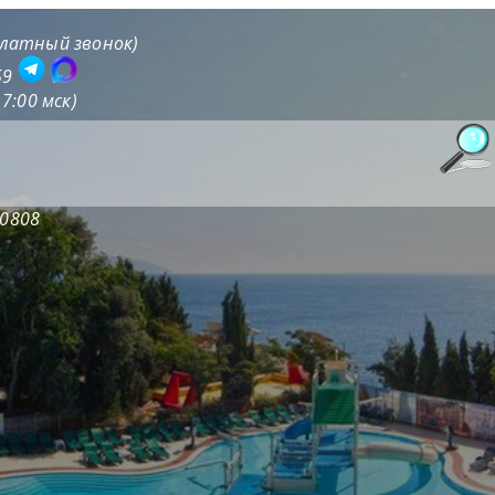
сплатный звонок)
59
7:00 мск)
20808