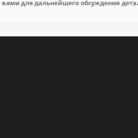
 вами для дальнейшего обсуждения дета
Южный берег (Алушта)
атные
й
 с мини-кухней
ный