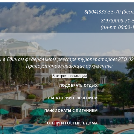
8(804)333-55-70 (бе
8(978)008-71-
(пн-пт 09:00-1
 в Едином федеральном реестре туроператоров: РТО 0
Правоустанавливающие документы
быстрая навигация
ПОДОБРАТЬ ОТДЫХ
САНАТОРИИ С ЛЕЧЕНИЕМ
ПАНСИОНАТЫ С ПИТАНИЕМ
ОТЕЛИ И ГОСТЕВЫЕ ДОМА