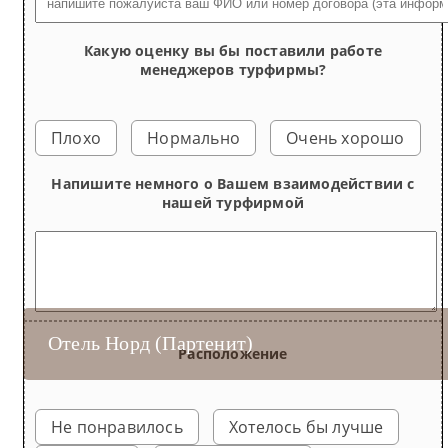
Какую оценку вы бы поставили работе
менеджеров турфирмы?
Плохо
Нормально
Очень хорошо
Напишите немного о Вашем взаимодействии с
нашей турфирмой
Отель Норд (Партенит)
Семейный Плюс 3-местный 3-комнатный
Комфорт 2-местный 2-комнатный
Комфорт+ 2-местный 2-комнатный
Семейный 3-местный 3-комнатный
Расположение
Не понравилось
Хотелось бы лучше