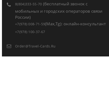
(бесплатный звонок с
8(804)333-55-70
мобильных и городских операторов связи
России)
(Max,Tg): онлайн-консультант
+7(978) 008-71-59
+7(978) 100-37-67
Order@travel-Cards.ru