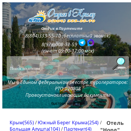
Отдых в Партените
8(804)333-55-70 (бесплатный звонок)
8(978)008-71-59
(пн-пт 09:00-17:00 мск)
Мы в Едином федеральном реестре туроператоров:
РТО 020808
Правоустанавливающие документы
быстрая навигация
Крым(565)
/
Южный Берег Крыма(254)
/
Отель
Большая Алушта(104)
/
Партенит(4)
"Норд"