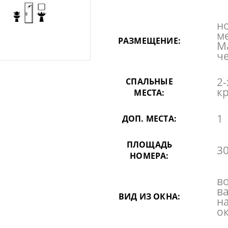
но
м
РАЗМЕЩЕНИЕ:
Ма
ч
2-
СПАЛЬНЫЕ
к
МЕСТА:
1
ДОП. МЕСТА:
ПЛОЩАДЬ
30
НОМЕРА:
в
в
ВИД ИЗ ОКНА:
н
о