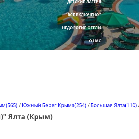
ДЕТСКИЕ ЛАГЕРЯ
"ВСЕ ВКЛЮЧЕНО"
НЕДОРОГИЕ ОТЕЛИ
О НАС
ым(565)
/
Южный Берег Крыма(254)
/
Большая Ялта(110)
й)" Ялта (Крым)