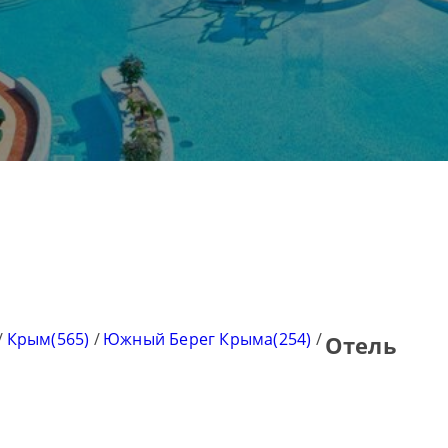
/
Крым(565)
/
Южный Берег Крыма(254)
/
Отель