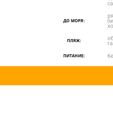
с
р
(
ДО МОРЯ:
х
о
ПЛЯЖ:
г
б
ПИТАНИЕ: