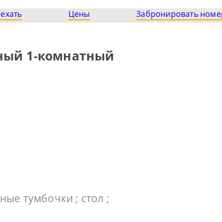
оехать
Цены
Забронировать номе
стный 1-комнатный
ые тумбочки ; стол ;