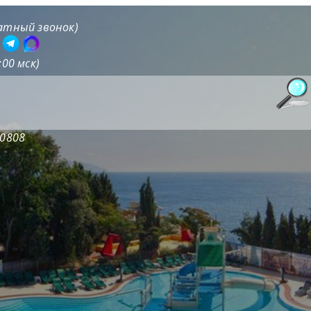
латный звонок)
9
:00 мск)
20808