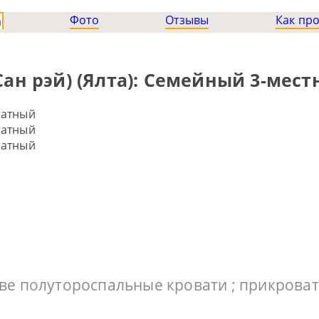
Фото
Отзывы
Как пр
а
(Сан рэй) (Ялта): Семейный 3-ме
две полутороспальные кровати ; прикроватн