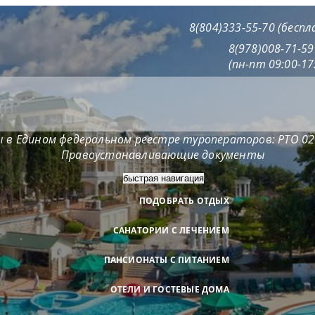
8(804)333-55-70 (бесп
8(978)008-71-5
(пн-пт 09:00-17
 в Едином федеральном реестре туроператоров: РТО 0
Правоустанавливающие документы
быстрая навигация
ПОДОБРАТЬ ОТДЫХ
САНАТОРИИ С ЛЕЧЕНИЕМ
ПАНСИОНАТЫ С ПИТАНИЕМ
ОТЕЛИ И ГОСТЕВЫЕ ДОМА