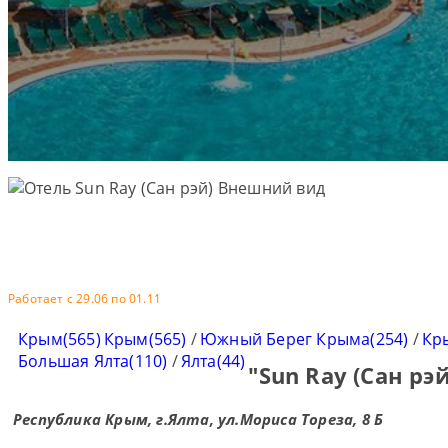
Работает с 29.06 по 01.11
Крым(565)
Крым(565)
/
Южный Берег Крыма(254)
/
Кр
Большая Ялта(110)
/
Ялта(44)
"Sun Ray (Сан рэ
Республика Крым, г.Ялта, ул.Мориса Тореза, 8 Б