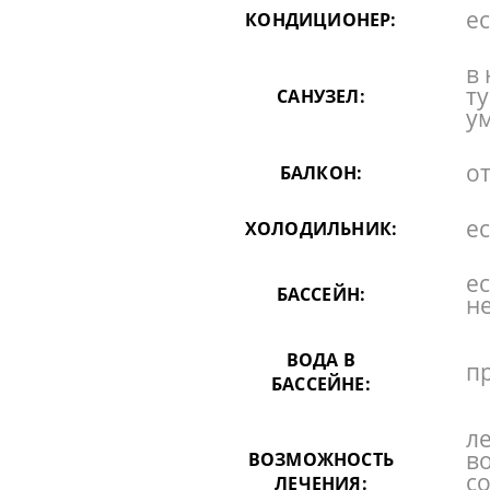
ес
КОНДИЦИОНЕР:
в 
ту
САНУЗЕЛ:
у
от
БАЛКОН:
ес
ХОЛОДИЛЬНИК:
е
БАССЕЙН:
н
ВОДА В
п
БАССЕЙНЕ:
л
в
ВОЗМОЖНОСТЬ
с
ЛЕЧЕНИЯ: