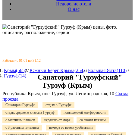
Недорогие отели
О нас
Работает с 01.01 по 31.12
Крым(565)
/
Южный Берег Крыма(254)
/
Большая Ялта(110)
/
Гурзуф(14)
Санаторий "Гурзуфский"
Гурзуф (Крым)
Республика Крым, пос. Гурзуф, ул. Ленинградская, 10
Схема
проезда
Санатории Гурзуфе
отдых в Гурзуфе
отдых среднего класса в Гурзуф
повышенной комфортности
с галечным пляжем
недалеко от моря
со своим пляжем
с 3 разовым питанием
номера со всеми удобствами