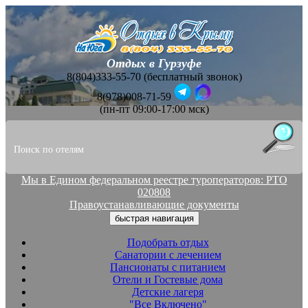
Отдых в Гурзуфе
8(804)333-55-70 (бесплатный звонок)
8(978)008-71-59
(пн-пт 09:00-17:00 мск)
Мы в Едином федеральном реестре туроператоров: РТО
020808
Правоустанавливающие документы
быстрая навигация
Подобрать отдых
Санатории с лечением
Пансионаты с питанием
Отели и Гостевые дома
Детские лагеря
"Все Включено"