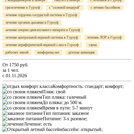
с кондиционером в номере
санузел в номере
с лечением в Гурзуф
грязелечение в Гурзуф
с "соляной пещерой"
с летним бассейном
лечение сердечно сосудистой системы в Гурзуф
лечение органов дыхания в Гурзуф
лечение опорно-двигательного аппарата в Гурзуф
лечение центральной нервной системы в Гурзуф
лечение ЛОР в Гурзуф
лечение периферической нервной с-мы в Гурзуф
сауна
работает зимой
конференц-зал
детская анимация
От
1750
руб.
за 1 чел.
с 01.11.2026
Комфортность:
стандарт; комфорт;
Пляж:
свой
Тип пляжа:
галечный
До пляжа:
до 500 м.
Время в пути:
5-7 минут
Тип питания:
заказное
Питание:
3-х разовое;
Лечение:
есть
бассейн:
открытый;