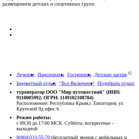
размещением детских и спортивных групп.
Персональные данные:
Согласие на обработку персональных данных
Политика конфиденциальности в отношении обработки
персональных данных
Путевки на отдых в Крым,
Краснодарский край, Абхазию
©
Лечение
Пансионаты
Гостиницы
Детские лагеря
Бюджетный отдых
"Все Включено"
Подобрать отдых
туроператор ООО "Мир путешествий" (ИНН:
9110005992, ОГРН: 1149102108704)
Расположение: Республика Крым,г. Евпатория, ул
Крупской 9д офис 6
Режим работы:
с 09:30 до 17:00 МСК. Суббота, воскресенье -
выходной
8(804)333-55-70
(бесплатный звонок с мобильных и