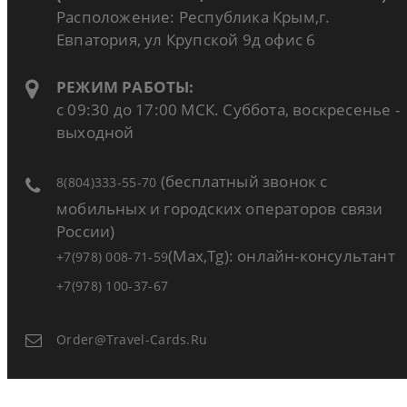
Расположение: Республика Крым,г.
Евпатория, ул Крупской 9д офис 6
РЕЖИМ РАБОТЫ:
с 09:30 до 17:00 МСК. Суббота, воскресенье -
выходной
(бесплатный звонок с
8(804)333-55-70
мобильных и городских операторов связи
России)
(Max,Tg): онлайн-консультант
+7(978) 008-71-59
+7(978) 100-37-67
Order@travel-Cards.ru