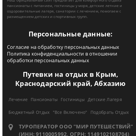
Наш официальный сайт предлагает для комфортного отдыха
пансионаты с питанием, гостиницы у моря, детские летние и
оздоровительные лагеря, санатории с лечением, помогаем с
размещением детских и спортивных групп.
Персональные данные:
Согласие на обработку персональных данных
Политика конфиденциальности в отношении
обработки персональных данных
Путевки на отдых в Крым,
Краснодарский край, Абхазию
Лечение
Пансионаты
Гостиницы
Детские Лагеря
Бюджетный Отдых
"Все Включено"
Подобрать Отдых
ТУРОПЕРАТОР ООО "МИР ПУТЕШЕСТВИЙ"
(ИНН: 9110005992, ОГРН: 1149102108704)