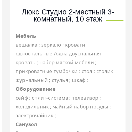
Люкс Студио 2-местный 3-
комнатный, 10 этаж
Мебель
вешалка ; зеркало ; кровати
односпальные /одна двуспальная
кровать ; набор мягкой мебели ;
Пансионат Самшитовая Роща (Пицунда)
Комфорт 2-местный 1-комнатный
Люкс 2-местный 3-комнатный
Полулюкс 2- местный 2-х комнатный
Стандарт 2-местный 1-комнатный
прикроватные тумбочки ; стол ; столик
журнальный ; стулья ; шкаф ;
Оборудование
сейф ; сплит-система ; телевизор ;
холодильник ; чайный набор посуды ;
электрочайник ;
Санузел