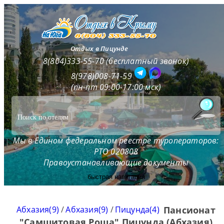
Отдых в Пицунде
8(804)333-55-70 (бесплатный звонок)
8(978)008-71-59
(пн-пт 09:00-17:00 мск)
Мы в Едином федеральном реестре туроператоров:
РТО 020808
Правоустанавливающие документы
быстрая навигация
Абхазия(9)
/
Абхазия(9)
/
Пицунда(4)
Пансионат
"Самшитовая Роща" Пицунда (Абхазия)